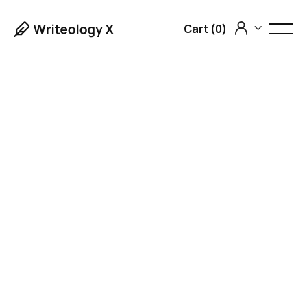

Cart (
0
)

Sign up
Sit porttitor potenti nisl proin penatibus velit
etiam ac com faucibus nunc eu quis integer quis
egesta.